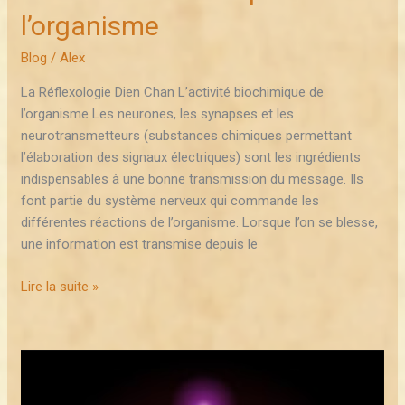
l’organisme
Blog
/
Alex
La Réflexologie Dien Chan L’activité biochimique de
l’organisme Les neurones, les synapses et les
neurotransmetteurs (substances chimiques permettant
l’élaboration des signaux électriques) sont les ingrédients
indispensables à une bonne transmission du message. Ils
font partie du système nerveux qui commande les
différentes réactions de l’organisme. Lorsque l’on se blesse,
une information est transmise depuis le
Lire la suite »
La
circulation
de