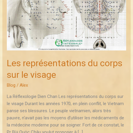
le
visage
Les représentations du corps
sur le visage
Blog
/
Alex
La Réflexologie Dien Chan Les représentations du corps sur
le visage Durant les années 1970, en plein conflit, le Vietnam
panse ses blessures. Le peuple vietnamien, alors très
pauvre, n’avait pas les moyens d’utiliser les médicaments de
la médecine moderne pour se soigner. Fort de ce constat, le
Pr Bùi Quöc Châu voulut proposer à […]