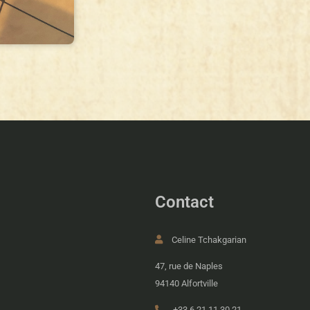
Contact
Celine Tchakgarian
47, rue de Naples
94140 Alfortville
+33 6 21 11 30 21